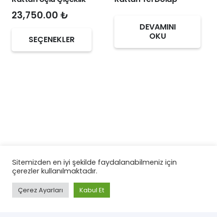
23,750.00
₺
DEVAMINI
Bu
OKU
SEÇENEKLER
ürünün
birden
fazla
varyasyonu
var.
Seçenekler
ürün
sayfasından
seçilebilir
Sitemizden en iyi şekilde faydalanabilmeniz için
Geyikli Oyma Komodin
Rattan Antik Tel Dolap
çerezler kullanılmaktadır.
set
Çerez Ayarları
Kabul Et
DEVAMINI
OKU
DEVAMINI
OKU