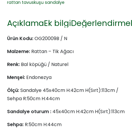
rattan tavuskuşu sandalye
Açıklama
Ek bilgi
Değerlendirmel
Ürün Kodu:
OG20009B / N
Malzeme:
Rattan – Tik Ağacı
Renk:
Bal köpüğü / Naturel
Menşei:
Endonezya
Ölçü:
Sandalye 45x40cm H:42cm H(Sırt):113cm /
Sehpa R:50cm H:44cm
Sandalye oturum :
45x40cm H:42cm H(Sırt):113cm
Sehpa:
R:50cm H:44cm